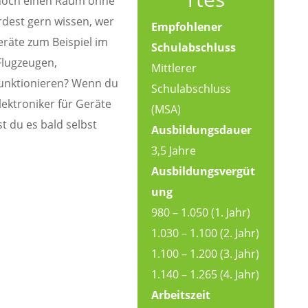
 noch einen Raum ohne
rdest gern wissen, wer
Empfohlener
eräte zum Beispiel im
Schulabschluss
Flugzeugen,
Mittlerer
funktionieren? Wenn du
Schulabschluss
lektroniker für Geräte
(MSA)
t du es bald selbst
Ausbildungsdauer
3,5 Jahre
Ausbildungsvergüt
ung
980 – 1.050 (1. Jahr)
1.030 – 1.100 (2. Jahr)
1.100 – 1.200 (3. Jahr)
1.140 – 1.265 (4. Jahr)
Arbeitszeit