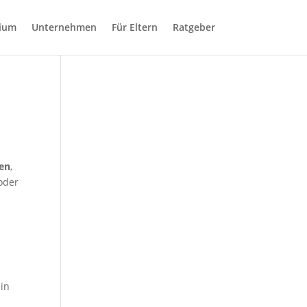
dium
Unternehmen
Für Eltern
Ratgeber
en
,
 oder
 in